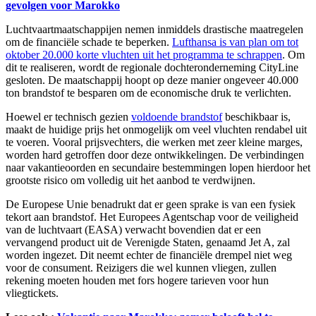
gevolgen voor Marokko
Luchtvaartmaatschappijen nemen inmiddels drastische maatregelen
om de financiële schade te beperken.
Lufthansa is van plan om tot
oktober 20.000 korte vluchten uit het programma te schrappen
. Om
dit te realiseren, wordt de regionale dochteronderneming CityLine
gesloten. De maatschappij hoopt op deze manier ongeveer 40.000
ton brandstof te besparen om de economische druk te verlichten.
Hoewel er technisch gezien
voldoende brandstof
beschikbaar is,
maakt de huidige prijs het onmogelijk om veel vluchten rendabel uit
te voeren. Vooral prijsvechters, die werken met zeer kleine marges,
worden hard getroffen door deze ontwikkelingen. De verbindingen
naar vakantieoorden en secundaire bestemmingen lopen hierdoor het
grootste risico om volledig uit het aanbod te verdwijnen.
De Europese Unie benadrukt dat er geen sprake is van een fysiek
tekort aan brandstof. Het Europees Agentschap voor de veiligheid
van de luchtvaart (EASA) verwacht bovendien dat er een
vervangend product uit de Verenigde Staten, genaamd Jet A, zal
worden ingezet. Dit neemt echter de financiële drempel niet weg
voor de consument. Reizigers die wel kunnen vliegen, zullen
rekening moeten houden met fors hogere tarieven voor hun
vliegtickets.