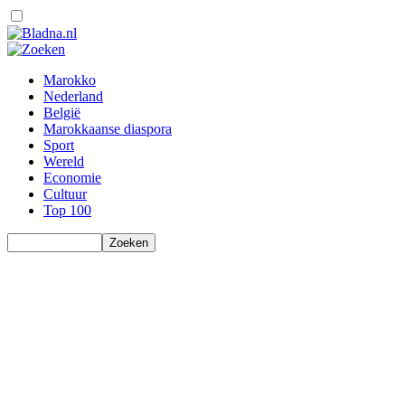
Marokko
Nederland
België
Marokkaanse diaspora
Sport
Wereld
Economie
Cultuur
Top 100