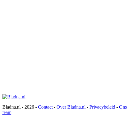
Bladna.nl - 2026 -
Contact
-
Over Bladna.nl
-
Privacybeleid
-
Ons
team