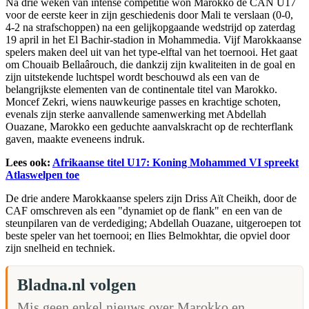
Na drie weken van intense competitie won Marokko de CAN U17
voor de eerste keer in zijn geschiedenis door Mali te verslaan (0-0,
4-2 na strafschoppen) na een gelijkopgaande wedstrijd op zaterdag
19 april in het El Bachir-stadion in Mohammedia. Vijf Marokkaanse
spelers maken deel uit van het type-elftal van het toernooi. Het gaat
om Chouaib Bellaârouch, die dankzij zijn kwaliteiten in de goal en
zijn uitstekende luchtspel wordt beschouwd als een van de
belangrijkste elementen van de continentale titel van Marokko.
Moncef Zekri, wiens nauwkeurige passes en krachtige schoten,
evenals zijn sterke aanvallende samenwerking met Abdellah
Ouazane, Marokko een geduchte aanvalskracht op de rechterflank
gaven, maakte eveneens indruk.
Lees ook:
Afrikaanse titel U17: Koning Mohammed VI spreekt
Atlaswelpen toe
De drie andere Marokkaanse spelers zijn Driss Aït Cheikh, door de
CAF omschreven als een "dynamiet op de flank" en een van de
steunpilaren van de verdediging; Abdellah Ouazane, uitgeroepen tot
beste speler van het toernooi; en Ilies Belmokhtar, die opviel door
zijn snelheid en techniek.
Bladna.nl volgen
Mis geen enkel nieuws over Marokko en