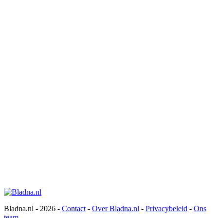
Bladna.nl - 2026 -
Contact
-
Over Bladna.nl
-
Privacybeleid
-
Ons
team