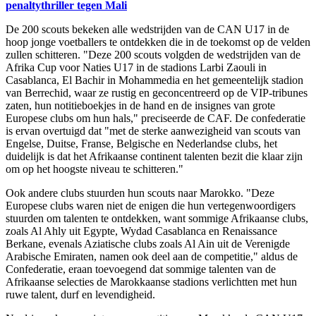
penaltythriller tegen Mali
De 200 scouts bekeken alle wedstrijden van de CAN U17 in de
hoop jonge voetballers te ontdekken die in de toekomst op de velden
zullen schitteren. "Deze 200 scouts volgden de wedstrijden van de
Afrika Cup voor Naties U17 in de stadions Larbi Zaouli in
Casablanca, El Bachir in Mohammedia en het gemeentelijk stadion
van Berrechid, waar ze rustig en geconcentreerd op de VIP-tribunes
zaten, hun notitieboekjes in de hand en de insignes van grote
Europese clubs om hun hals," preciseerde de CAF. De confederatie
is ervan overtuigd dat "met de sterke aanwezigheid van scouts van
Engelse, Duitse, Franse, Belgische en Nederlandse clubs, het
duidelijk is dat het Afrikaanse continent talenten bezit die klaar zijn
om op het hoogste niveau te schitteren."
Ook andere clubs stuurden hun scouts naar Marokko. "Deze
Europese clubs waren niet de enigen die hun vertegenwoordigers
stuurden om talenten te ontdekken, want sommige Afrikaanse clubs,
zoals Al Ahly uit Egypte, Wydad Casablanca en Renaissance
Berkane, evenals Aziatische clubs zoals Al Ain uit de Verenigde
Arabische Emiraten, namen ook deel aan de competitie," aldus de
Confederatie, eraan toevoegend dat sommige talenten van de
Afrikaanse selecties de Marokkaanse stadions verlichtten met hun
ruwe talent, durf en levendigheid.