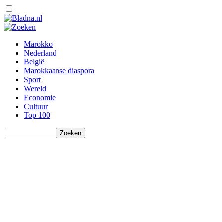
Marokko
Nederland
België
Marokkaanse diaspora
Sport
Wereld
Economie
Cultuur
Top 100