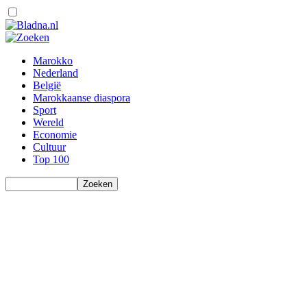
Marokko
Nederland
België
Marokkaanse diaspora
Sport
Wereld
Economie
Cultuur
Top 100