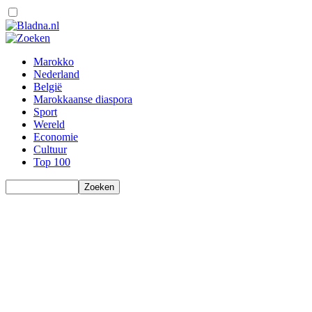
Marokko
Nederland
België
Marokkaanse diaspora
Sport
Wereld
Economie
Cultuur
Top 100