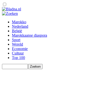
Marokko
Nederland
België
Marokkaanse diaspora
Sport
Wereld
Economie
Cultuur
Top 100