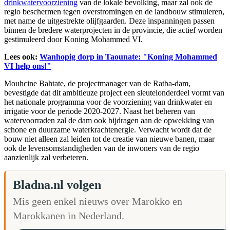
drinkwatervoorziening
van de lokale bevolking, maar zal ook de
regio beschermen tegen overstromingen en de landbouw stimuleren,
met name de uitgestrekte olijfgaarden. Deze inspanningen passen
binnen de bredere waterprojecten in de provincie, die actief worden
gestimuleerd door Koning Mohammed VI.
Lees ook:
Wanhopig dorp in Taounate: "Koning Mohammed
VI help ons!"
Mouhcine Bahtate, de projectmanager van de Ratba-dam,
bevestigde dat dit ambitieuze project een sleutelonderdeel vormt van
het nationale programma voor de voorziening van drinkwater en
irrigatie voor de periode 2020-2027. Naast het beheren van
watervoorraden zal de dam ook bijdragen aan de opwekking van
schone en duurzame waterkrachtenergie. Verwacht wordt dat de
bouw niet alleen zal leiden tot de creatie van nieuwe banen, maar
ook de levensomstandigheden van de inwoners van de regio
aanzienlijk zal verbeteren.
Bladna.nl volgen
Mis geen enkel nieuws over Marokko en
Marokkanen in Nederland.