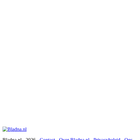
Bladna.nl - 2026 -
Contact
-
Over Bladna.nl
-
Privacybeleid
-
Ons