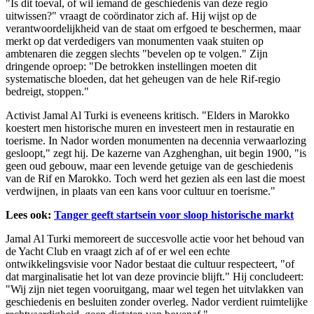
"Is dit toeval, of wil iemand de geschiedenis van deze regio
uitwissen?" vraagt de coördinator zich af. Hij wijst op de
verantwoordelijkheid van de staat om erfgoed te beschermen, maar
merkt op dat verdedigers van monumenten vaak stuiten op
ambtenaren die zeggen slechts "bevelen op te volgen." Zijn
dringende oproep: "De betrokken instellingen moeten dit
systematische bloeden, dat het geheugen van de hele Rif-regio
bedreigt, stoppen."
Activist Jamal Al Turki is eveneens kritisch. "Elders in Marokko
koestert men historische muren en investeert men in restauratie en
toerisme. In Nador worden monumenten na decennia verwaarlozing
gesloopt," zegt hij. De kazerne van Azghenghan, uit begin 1900, "is
geen oud gebouw, maar een levende getuige van de geschiedenis
van de Rif en Marokko. Toch werd het gezien als een last die moest
verdwijnen, in plaats van een kans voor cultuur en toerisme."
Lees ook:
Tanger geeft startsein voor sloop historische markt
Jamal Al Turki memoreert de succesvolle actie voor het behoud van
de Yacht Club en vraagt zich af of er wel een echte
ontwikkelingsvisie voor Nador bestaat die cultuur respecteert, "of
dat marginalisatie het lot van deze provincie blijft." Hij concludeert:
"Wij zijn niet tegen vooruitgang, maar wel tegen het uitvlakken van
geschiedenis en besluiten zonder overleg. Nador verdient ruimtelijke