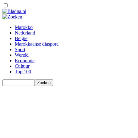
Marokko
Nederland
België
Marokkaanse diaspora
Sport
Wereld
Economie
Cultuur
Top 100