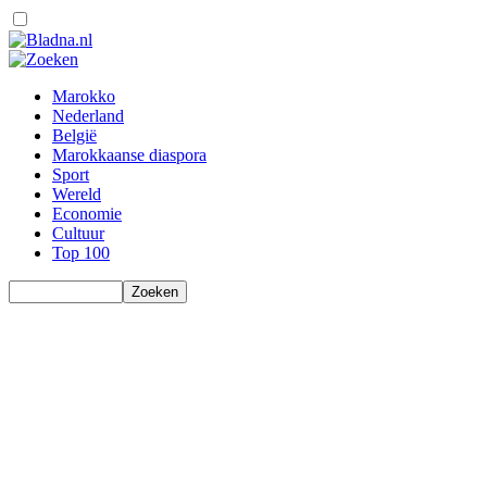
Marokko
Nederland
België
Marokkaanse diaspora
Sport
Wereld
Economie
Cultuur
Top 100