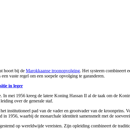
t hoort bij de
Marokkaanse troonopvolging
. Het systeem combineert e
 een vaste regel om een soepele opvolging te garanderen.
ie in leger
sie. In mei 1956 kreeg de latere Koning Hassan II al de taak om de Kon
 leiding over de generale staf.
bij het institutioneel pad van de vader en grootvader van de kroonprins.
d in 1956, waarbij de monarchale identiteit samensmelt met de soeverein
estemd op wereldwijde vereisten. Zijn opleiding combineert de traditio