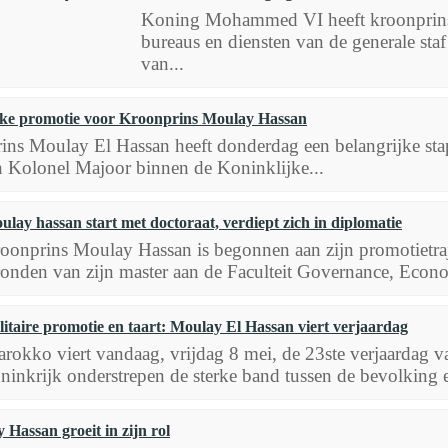
Koning Mohammed VI heeft kroonprins
bureaus en diensten van de generale st
van...
jke promotie voor Kroonprins Moulay Hassan
ns Moulay El Hassan heeft donderdag een belangrijke stap ge
n Kolonel Majoor binnen de Koninklijke...
ulay hassan start met doctoraat, verdiept zich in diplomatie
oonprins Moulay Hassan is begonnen aan zijn promotietraje
ronden van zijn master aan de Faculteit Governance, Econo
litaire promotie en taart: Moulay El Hassan viert verjaardag
rokko viert vandaag, vrijdag 8 mei, de 23ste verjaardag v
ninkrijk onderstrepen de sterke band tussen de bevolking e
Hassan groeit in zijn rol