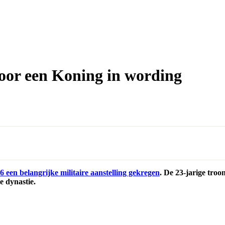
voor een Koning in wording
 een belangrijke militaire aanstelling gekregen
. De 23-jarige tro
e dynastie.