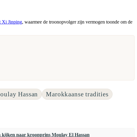
t Xi Jinping
, waarmee de troonopvolger zijn vermogen toonde om de
oulay Hassan
Marokkaanse tradities
a kijken naar kroonprins Moulay El Hassan