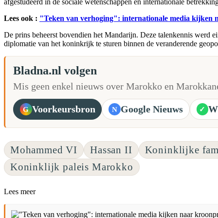
afgestudeerd in de sociale wetenschappen en internationale betrekkin
Lees ook :
"Teken van verhoging": internationale media kijken
De prins beheerst bovendien het Mandarijn. Deze talenkennis werd ein
diplomatie van het koninkrijk te sturen binnen de veranderende geopo
Bladna.nl volgen
Mis geen enkel nieuws over Marokko en Marokkane
Voorkeursbron
Google Nieuws
W
G
N
✓
Mohammed VI
Hassan II
Koninklijke fa
Koninklijk paleis Marokko
Lees meer