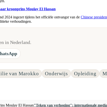
gen.
 naar kroonprins Moulay El Hassan
d 2024 ingezet tijdens het officiële ontvangst van de
Chinese presiden
litieke verhoudingen.
n in Nederland.
hatsApp
milie van Marokko
Onderwijs
Opleiding
M
"Teken van verhoging": internationale medi