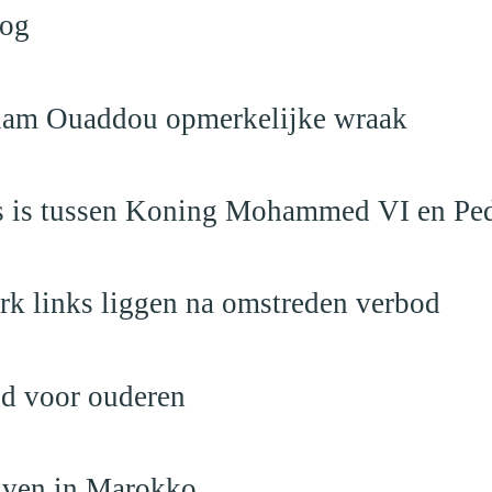
log
eslam Ouaddou opmerkelijke wraak
aas is tussen Koning Mohammed VI en Pe
rk links liggen na omstreden verbod
nd voor ouderen
ijven in Marokko