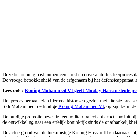
Deze benoeming past binnen een strikt en onveranderlijk leerproces da
De vroege betrokkenheid van de erfgenaam bij het defensieapparaat is
Lees ook :
Koning Mohammed VI geeft Moulay Hassan sleutelposit
Het proces herhaalt zich hiermee historisch gezien met uiterste preci
Sidi Mohammed, de huidige
Koning Mohammed VI
, op zijn beurt de
De huidige promotie bevestigt een militair traject dat exact aansluit 
de ontwikkeling naar een erfelijk koninkrijk sinds de onafhankelijkhei
De achtergrond van de toekomstige Koning Hassan III is daarnaast afg