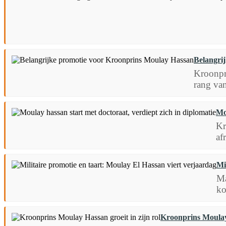
Belangri
Kroonpri
rang va
Mo
Kr
af
Mi
Ma
ko
Kroonprins Moulay 