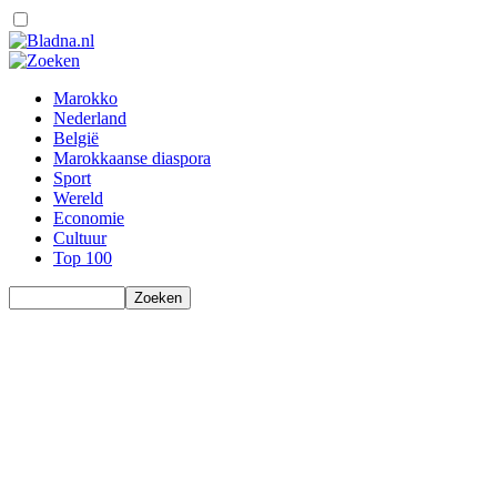
Marokko
Nederland
België
Marokkaanse diaspora
Sport
Wereld
Economie
Cultuur
Top 100