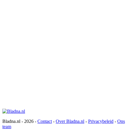
Bladna.nl - 2026 -
Contact
-
Over Bladna.nl
-
Privacybeleid
-
Ons
team