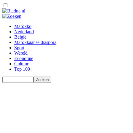
Marokko
Nederland
België
Marokkaanse diaspora
Sport
Wereld
Economie
Cultuur
Top 100