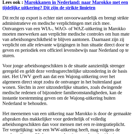
Lees ook :
Marokkanen in Nederland: naar Marokko met een
tijdelijke uitkering? Dit zijn de strikte limieten
Dit recht op export is echter niet onvoorwaardelijk en brengt strikte
administratieve en medische verplichtingen met zich mee.
Ontvangers van een WIA-, WAO- of WAZ-uitkering in Marokko
moeten meewerken aan verplichte medische controles om hun mate
van arbeidsongeschiktheid te blijven aantonen. Daarnaast zijn zij
verplicht om alle relevante wijzigingen in hun situatie direct door te
geven en periodiek een officieel levensbewijs naar Nederland op te
sturen.
Voor jonge arbeidsongeschikten is de situatie aanzienlijk strenger
geregeld en geldt deze verdragsrechtelijke uitzondering in de basis
niet. Het UWV geeft aan dat een Wajong-uitkering over het
algemeen direct stopt zodra de ontvanger in het buitenland gaat
wonen. Slechts in zeer uitzonderlijke situaties, zoals dwingende
medische redenen of bijzondere familieomstandigheden, kan de
instantie toestemming geven om de Wajong-uitkering buiten
Nederland te behouden.
Het meenemen van een uitkering naar Marokko is door de gemaakte
afspraken dus makkelijker voor gedeeltelijk of volledig
arbeidsongeschikten dan voor mensen met een re-integratieplicht.
Ter vergelijking: wie een WW-uitkering heeft, mag volgens de