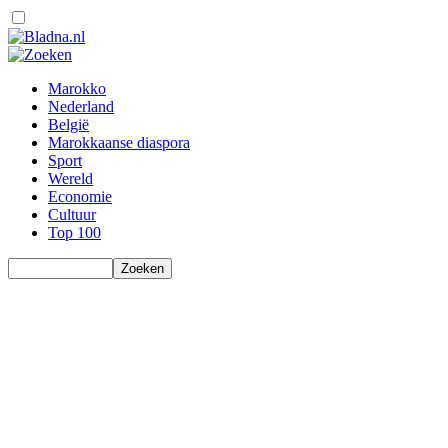
Marokko
Nederland
België
Marokkaanse diaspora
Sport
Wereld
Economie
Cultuur
Top 100