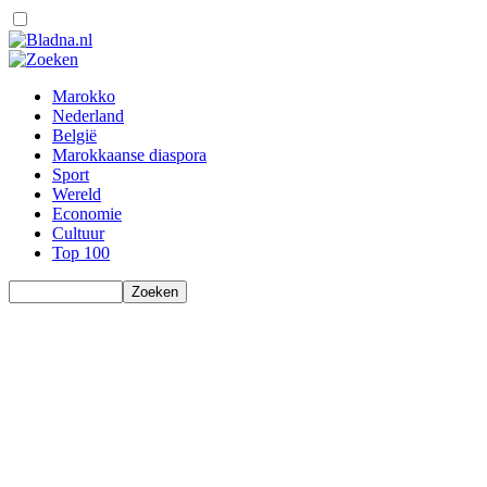
Marokko
Nederland
België
Marokkaanse diaspora
Sport
Wereld
Economie
Cultuur
Top 100