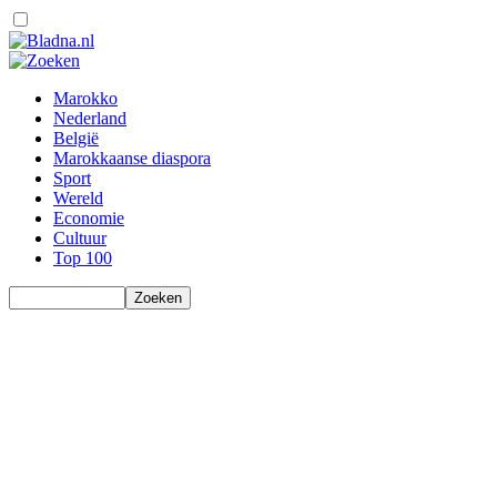
Marokko
Nederland
België
Marokkaanse diaspora
Sport
Wereld
Economie
Cultuur
Top 100