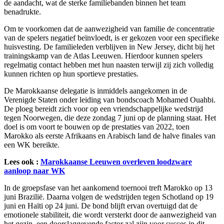
de aandacht, wat de sterke familiebanden binnen het team
benadrukte.
Om te voorkomen dat de aanwezigheid van familie de concentratie
van de spelers negatief beïnvloedt, is er gekozen voor een specifieke
huisvesting. De familieleden verblijven in New Jersey, dicht bij het
trainingskamp van de Atlas Leeuwen. Hierdoor kunnen spelers
regelmatig contact hebben met hun naasten terwijl zij zich volledig
kunnen richten op hun sportieve prestaties.
De Marokkaanse delegatie is inmiddels aangekomen in de
Verenigde Staten onder leiding van bondscoach Mohamed Ouahbi.
De ploeg bereidt zich voor op een vriendschappelijke wedstrijd
tegen Noorwegen, die deze zondag 7 juni op de planning staat. Het
doel is om voort te bouwen op de prestaties van 2022, toen
Marokko als eerste Afrikaans en Arabisch land de halve finales van
een WK bereikte.
Lees ook :
Marokkaanse Leeuwen overleven loodzware
aanloop naar WK
In de groepsfase van het aankomend toernooi treft Marokko op 13
juni Brazilië. Daarna volgen de wedstrijden tegen Schotland op 19
juni en Haïti op 24 juni. De bond blijft ervan overtuigd dat de
emotionele stabiliteit, die wordt versterkt door de aanwezigheid van
het gezin, een doorslaggevende factor zal zijn voor succes in dit