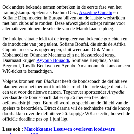
Ook andere bekende namen ontbreken in de eerste fase van het
trainingskamp. Spelers als Brahim Diaz,
Azzedine Ounahi
en
Sofiane Diop moeten in Europa blijven om de laatste wedstrijden
met hun clubs af te ronden. Deze afwezigheid schept ruimte voor
alternatieven binnen de selectie van de Marokkaanse ploeg.
De huidige situatie leidt tot de terugkeer van bekende gezichten en
de introductie van jong talent. Sofiane Boufal, die sinds de Afrika
Cup niet meer was opgeroepen, sluit weer aan. Ook Munir
Mohamedi en Othmane Maamma zijn na blessureleed terug.
Daarnaast krijgen
Ayyoub Bouaddi
, Soufiane Benjdida, Yanis
Begraoui, Tawfik Bentayeb en Ayoube Amaimouni de kans om een
WK-ticket te bemachtigen.
Volgens bronnen van
Bladi.net
heeft de bondscoach de definitieve
plannen voor het toernooi inmiddels rond. De korte stage dient als
een test voor de nieuwe namen. Tegenover sportzender
Arryadia
verklaarde de bondscoach dat er op 26 mei een besloten
oefenwedstrijd tegen Burundi wordt gespeeld om de fitheid van de
spelers te beoordelen. Direct daarna wil de technische staf de knoop
doorhakken over de definitieve 26-koppige WK-selectie, hoewel de
officiële deadline pas op 1 juni ligt.
Lees ook :
Marokkaanse Leeuwen overleven loodzware