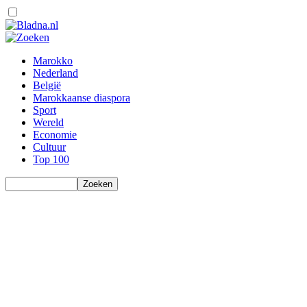
Marokko
Nederland
België
Marokkaanse diaspora
Sport
Wereld
Economie
Cultuur
Top 100