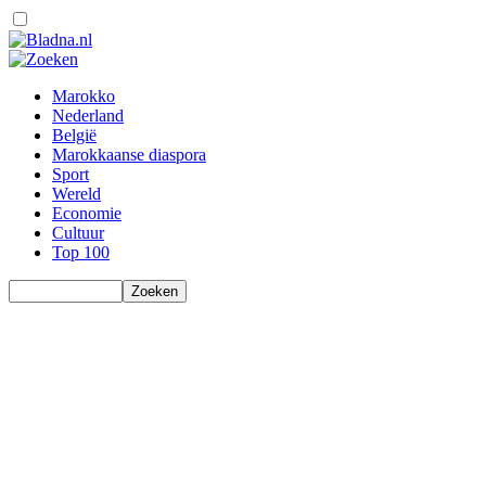
Marokko
Nederland
België
Marokkaanse diaspora
Sport
Wereld
Economie
Cultuur
Top 100