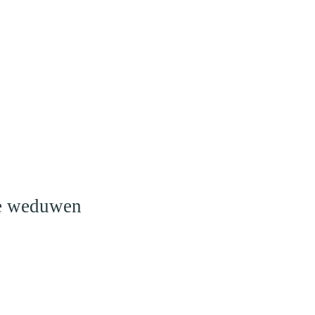
o
le weduwen