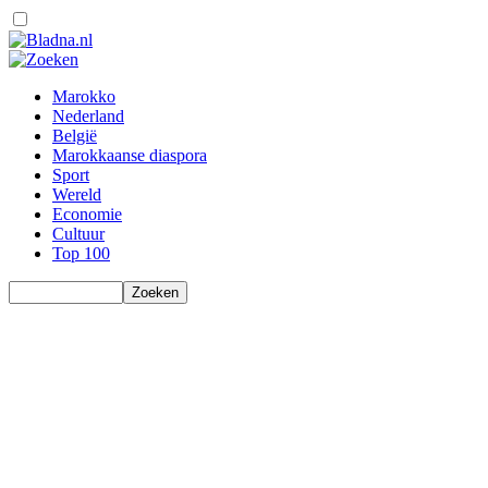
Marokko
Nederland
België
Marokkaanse diaspora
Sport
Wereld
Economie
Cultuur
Top 100