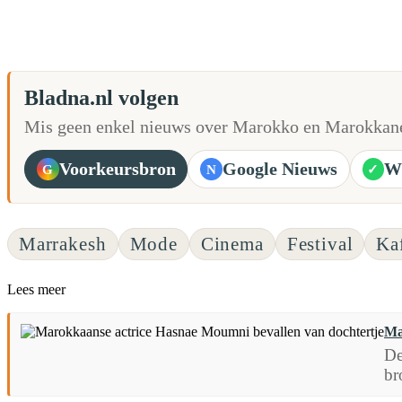
Bladna.nl volgen
Mis geen enkel nieuws over Marokko en Marokkane
Voorkeursbron
Google Nieuws
W
G
N
✓
Marrakesh
Mode
Cinema
Festival
Ka
Lees meer
Ma
De
br