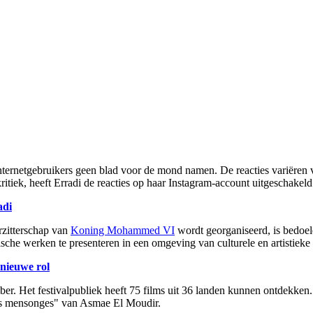
nternetgebruikers geen blad voor de mond namen. De reacties variëren va
itiek, heeft Erradi de reacties op haar Instagram-account uitgeschakeld
adi
orzitterschap van
Koning Mohammed VI
wordt georganiseerd, is bedoe
sche werken te presenteren in een omgeving van culturele en artistieke
nieuwe rol
ber. Het festivalpubliek heeft 75 films uit 36 landen kunnen ontdekken.
es mensonges" van Asmae El Moudir.