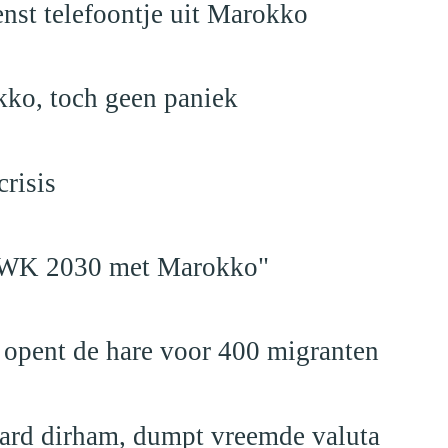
nst telefoontje uit Marokko
kko, toch geen paniek
risis
en WK 2030 met Marokko"
 opent de hare voor 400 migranten
jard dirham, dumpt vreemde valuta