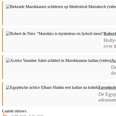
Robert
Hollyw
over d
Ac
De
de
Egyptisch
De Egypt
erkennen
Laatste nieuws