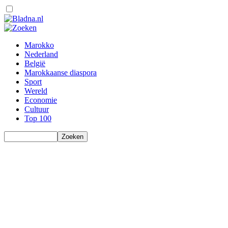
Marokko
Nederland
België
Marokkaanse diaspora
Sport
Wereld
Economie
Cultuur
Top 100