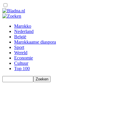
Marokko
Nederland
België
Marokkaanse diaspora
Sport
Wereld
Economie
Cultuur
Top 100