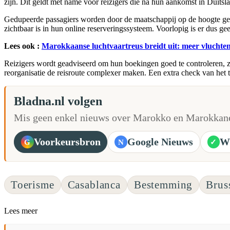
zijn. Dit geldt met name voor reizigers die na hun aankomst in Duitsl
Gedupeerde passagiers worden door de maatschappij op de hoogte ge
zichtbaar is in hun online reserveringssysteem. Voorlopig is er dus ge
Lees ook :
Marokkaanse luchtvaartreus breidt uit: meer vluchten
Reizigers wordt geadviseerd om hun boekingen goed te controleren, z
reorganisatie de reisroute complexer maken. Een extra check van het t
Bladna.nl volgen
Mis geen enkel nieuws over Marokko en Marokkane
Voorkeursbron
Google Nieuws
W
G
N
✓
Toerisme
Casablanca
Bestemming
Brus
Lees meer