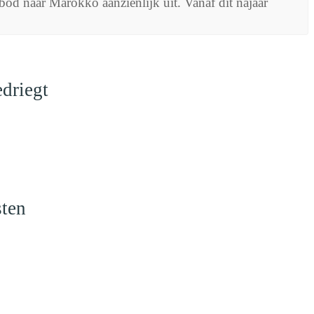
od naar Marokko aanzienlijk uit. Vanaf dit najaar
driegt
sten