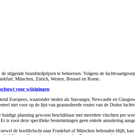
de stijgende brandstofprijzen te beheersen. Volgens de luchtvaartgroep 
Frankfurt, München, Zürich, Wenen, Brussel en Rome.
chuwt voor wijzigingen
uitend Europees, waaronder steden als Stavanger, Newcastle en Glasgo
el niet voor op de lijst van geannuleerde routes van de Duitse luchtv
 de huidige planning gewoon beschikbaar met meerdere vluchten per wee
. Er is voor deze specifieke bestemmingen geen enkele annulering aang
 Hoewel de hoofdvlucht naar Frankfurt of München behouden blijft, kan