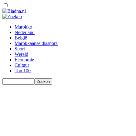
Marokko
Nederland
België
Marokkaanse diaspora
Sport
Wereld
Economie
Cultuur
Top 100