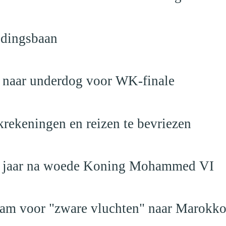
ndingsbaan
t naar underdog voor WK-finale
krekeningen en reizen te bevriezen
19 jaar na woede Koning Mohammed VI
dam voor "zware vluchten" naar Marokk