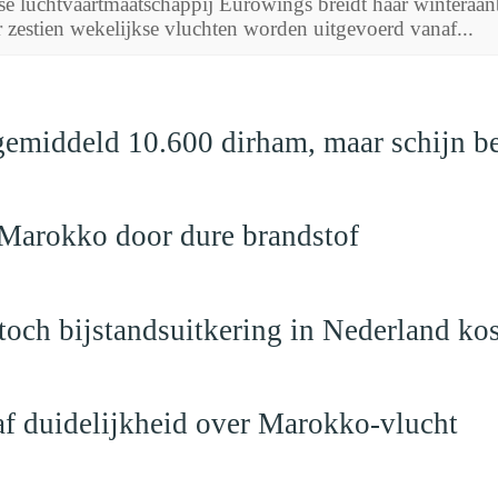
e luchtvaartmaatschappij Eurowings breidt haar winteraanb
r zestien wekelijkse vluchten worden uitgevoerd vanaf...
emiddeld 10.600 dirham, maar schijn be
 Marokko door dure brandstof
och bijstandsuitkering in Nederland ko
raf duidelijkheid over Marokko-vlucht