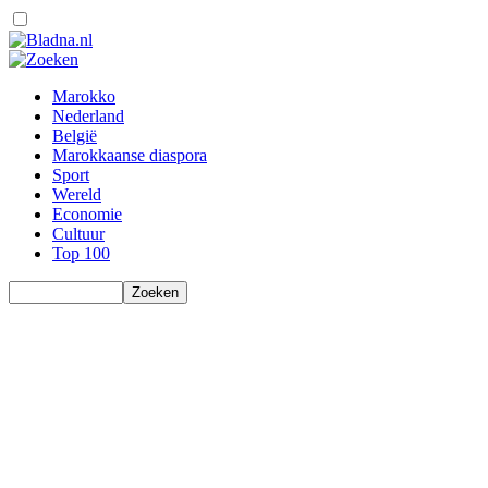
Marokko
Nederland
België
Marokkaanse diaspora
Sport
Wereld
Economie
Cultuur
Top 100