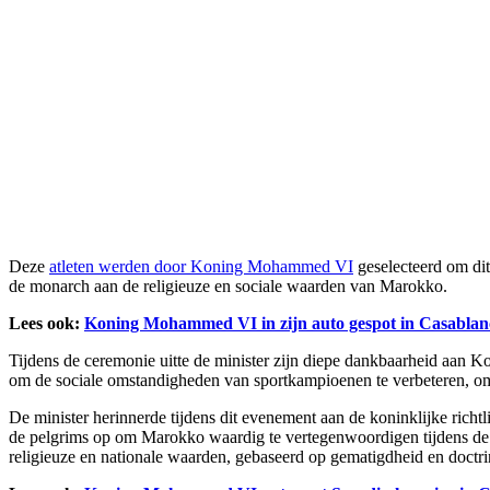
Deze
atleten werden door Koning Mohammed VI
geselecteerd om dit
de monarch aan de religieuze en sociale waarden van Marokko.
Lees ook:
Koning Mohammed VI in zijn auto gespot in Casablanc
Tijdens de ceremonie uitte de minister zijn diepe dankbaarheid aan K
om de sociale omstandigheden van sportkampioenen te verbeteren, om h
De minister herinnerde tijdens dit evenement aan de koninklijke richt
de pelgrims op om Marokko waardig te vertegenwoordigen tijdens de H
religieuze en nationale waarden, gebaseerd op gematigdheid en doctrina