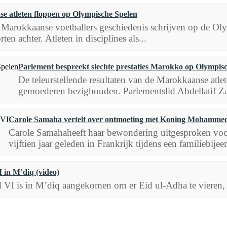
e atleten floppen op Olympische Spelen
 Marokkaanse voetballers geschiedenis schrijven op de Oly
ten achter. Atleten in disciplines als...
Parlement bespreekt slechte prestaties Marokko op Olympis
De teleurstellende resultaten van de Marokkaanse atle
gemoederen bezighouden. Parlementslid Abdellatif Za
Carole Samaha vertelt over ontmoeting met Koning Mohamme
Carole Samahaheeft haar bewondering uitgesproken v
vijftien jaar geleden in Frankrijk tijdens een familiebij
in M’diq (video)
is in M’diq aangekomen om er Eid ul-Adha te vieren, zo b