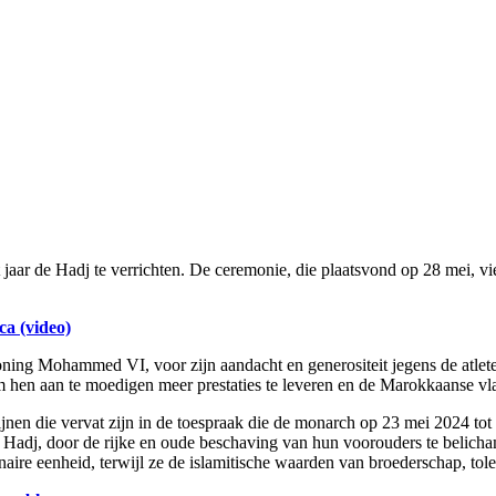
 jaar de Hadj te verrichten. De ceremonie, die plaatsvond op 28 mei, vie
a (video)
oning Mohammed VI, voor zijn aandacht en generositeit jegens de atlete
en aan te moedigen meer prestaties te leveren en de Marokkaanse vlag t
lijnen die vervat zijn in de toespraak die de monarch op 23 mei 2024 to
adj, door de rijke en oude beschaving van hun voorouders te belicham
ire eenheid, terwijl ze de islamitische waarden van broederschap, tolera