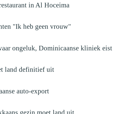
restaurant in Al Hoceima
hten "Ik heb geen vrouw"
aar ongeluk, Dominicaanse kliniek eist
land definitief uit
aanse auto-export
kaans gezin moet land uit