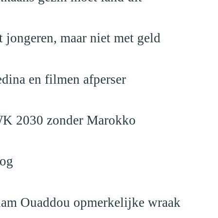
 jongeren, maar niet met geld
edina en filmen afperser
en WK 2030 zonder Marokko
log
eslam Ouaddou opmerkelijke wraak