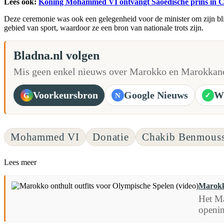
Lees ook:
Koning Mohammed VI ontvangt Saoedische prins in C
Deze ceremonie was ook een gelegenheid voor de minister om zijn blij
gebied van sport, waardoor ze een bron van nationale trots zijn.
Bladna.nl volgen
Mis geen enkel nieuws over Marokko en Marokkane
Voorkeursbron
Google Nieuws
W
G
N
✓
Mohammed VI
Donatie
Chakib Benmous
Lees meer
Marokko
Het Ma
openin