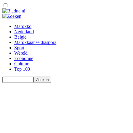
Marokko
Nederland
België
Marokkaanse diaspora
Sport
Wereld
Economie
Cultuur
Top 100