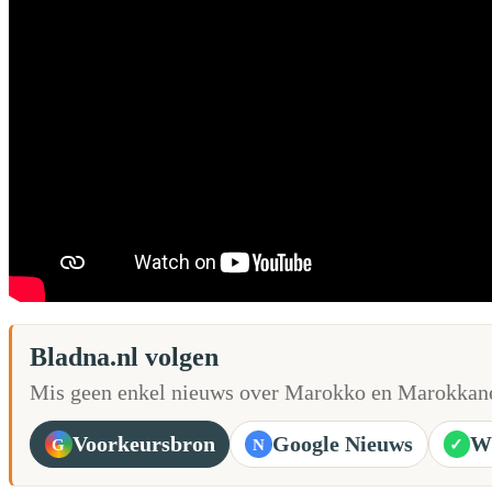
Bladna.nl volgen
Mis geen enkel nieuws over Marokko en Marokkane
Voorkeursbron
Google Nieuws
W
G
N
✓