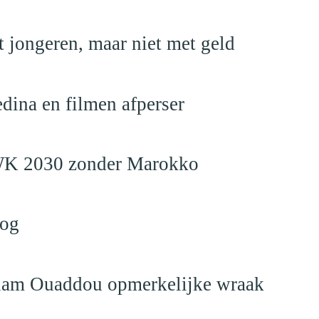
 jongeren, maar niet met geld
edina en filmen afperser
en WK 2030 zonder Marokko
log
eslam Ouaddou opmerkelijke wraak