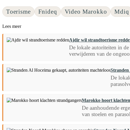
Toerisme
Fnideq
Video Marokko
Mdiq
Lees meer
Ajdir wil strandtoerisme redd
De lokale autoriteiten in d
verwijderen van de ongeoor
Stranden 
De lokal
parasolv
Marokko hoort klachten
De aanhoudende erger
van stoelen en parasol