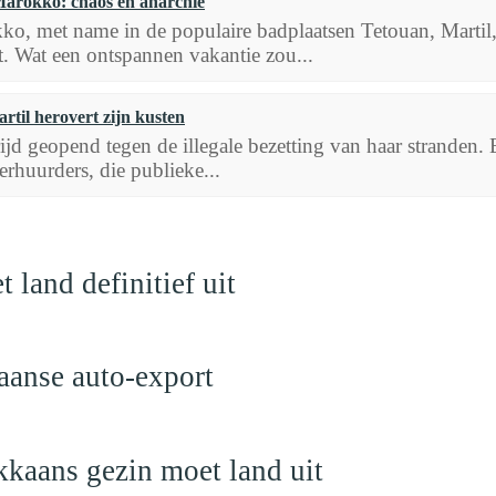
arokko: chaos en anarchie
o, met name in de populaire badplaatsen Tetouan, Martil
t. Wat een ontspannen vakantie zou...
rtil herovert zijn kusten
trijd geopend tegen de illegale bezetting van haar stranden.
erhuurders, die publieke...
land definitief uit
aanse auto-export
kaans gezin moet land uit