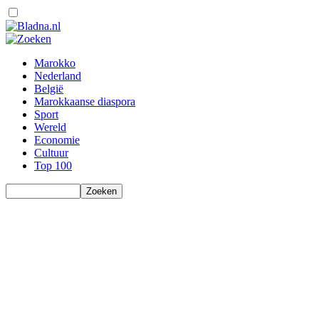
Marokko
Nederland
België
Marokkaanse diaspora
Sport
Wereld
Economie
Cultuur
Top 100