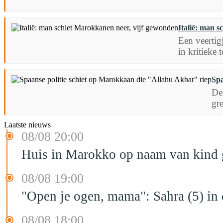
Italië: man 
Een veertig
in kritieke 
Spa
De
gr
Laatste nieuws
08/08 20:00
Huis in Marokko op naam van kind g
08/08 19:00
"Open je ogen, mama": Sahra (5) in
08/08 18:00