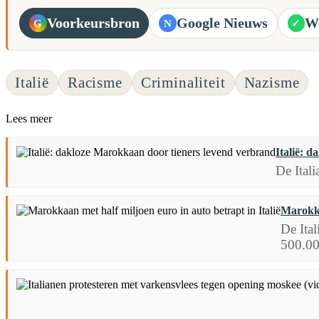
Voorkeursbron
Google Nieuws
W
G
N
✓
Italië
Racisme
Criminaliteit
Nazisme
Lees meer
Italië: 
De Ital
Marokka
De Ita
500.00