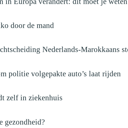
 in Europa verandert: dit moet je weten
kko door de mand
vechtscheiding Nederlands-Marokkaans st
politie volgepakte auto’s laat rijden
dt zelf in ziekenhuis
de gezondheid?