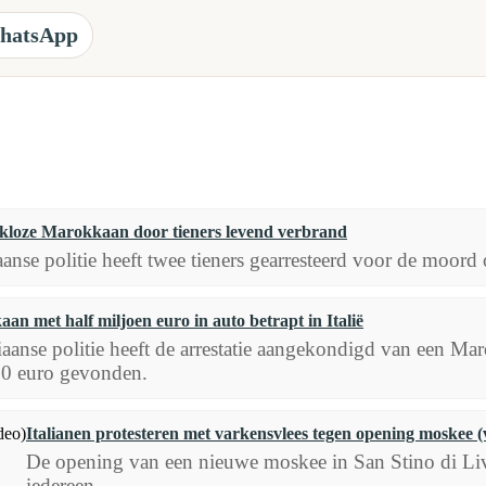
hatsApp
dakloze Marokkaan door tieners levend verbrand
iaanse politie heeft twee tieners gearresteerd voor de moo
an met half miljoen euro in auto betrapt in Italië
liaanse politie heeft de arrestatie aangekondigd van een M
0 euro gevonden.
Italianen protesteren met varkensvlees tegen opening moskee (
De opening van een nieuwe moskee in San Stino di Livenz
iedereen.