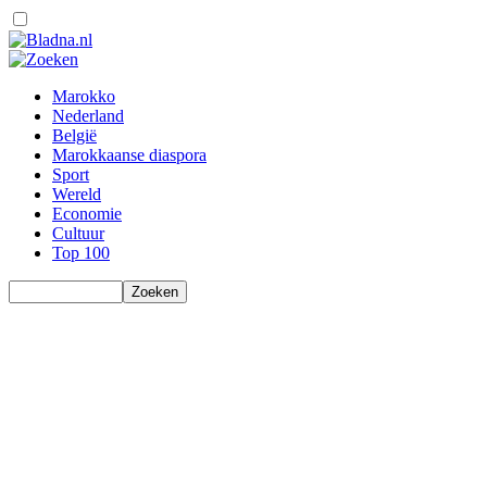
Marokko
Nederland
België
Marokkaanse diaspora
Sport
Wereld
Economie
Cultuur
Top 100