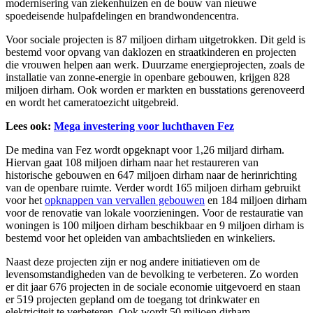
modernisering van ziekenhuizen en de bouw van nieuwe
spoedeisende hulpafdelingen en brandwondencentra.
Voor sociale projecten is 87 miljoen dirham uitgetrokken. Dit geld is
bestemd voor opvang van daklozen en straatkinderen en projecten
die vrouwen helpen aan werk. Duurzame energieprojecten, zoals de
installatie van zonne-energie in openbare gebouwen, krijgen 828
miljoen dirham. Ook worden er markten en busstations gerenoveerd
en wordt het cameratoezicht uitgebreid.
Lees ook:
Mega investering voor luchthaven Fez
De medina van Fez wordt opgeknapt voor 1,26 miljard dirham.
Hiervan gaat 108 miljoen dirham naar het restaureren van
historische gebouwen en 647 miljoen dirham naar de herinrichting
van de openbare ruimte. Verder wordt 165 miljoen dirham gebruikt
voor het
opknappen van vervallen gebouwen
en 184 miljoen dirham
voor de renovatie van lokale voorzieningen. Voor de restauratie van
woningen is 100 miljoen dirham beschikbaar en 9 miljoen dirham is
bestemd voor het opleiden van ambachtslieden en winkeliers.
Naast deze projecten zijn er nog andere initiatieven om de
levensomstandigheden van de bevolking te verbeteren. Zo worden
er dit jaar 676 projecten in de sociale economie uitgevoerd en staan
er 519 projecten gepland om de toegang tot drinkwater en
elektriciteit te verbeteren. Ook wordt 50 miljoen dirham