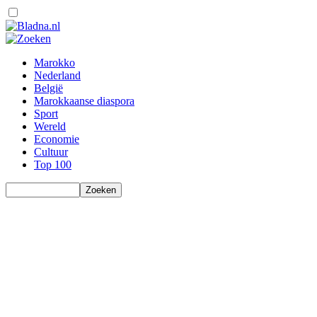
Marokko
Nederland
België
Marokkaanse diaspora
Sport
Wereld
Economie
Cultuur
Top 100