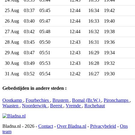
25 Aug
03:37
05:45
12:44
16:34
19:42
26 Aug
03:40
05:47
12:44
16:33
19:40
27 Aug
03:42
05:48
12:44
16:32
19:38
28 Aug
03:45
05:50
12:43
16:31
19:36
29 Aug
03:47
05:51
12:43
16:29
19:34
30 Aug
03:49
05:53
12:43
16:28
19:32
31 Aug
03:52
05:54
12:42
16:27
19:30
Gebedstijden in andere steden :
Oostkamp
,
Fourbechies
,
Brustem
,
Bomal (Br.W.)
,
Pironchamps
,
Waasten
,
Noorderwijk
,
Beerst
,
Vremde
,
Rochehaut
Bladna.nl - 2026 -
Contact
-
Over Bladna.nl
-
Privacybeleid
-
Ons
team