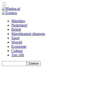
Marokko
Nederland
België
Marokkaanse diaspora
Sport
Wereld
Economie
Cultuur
Top 100