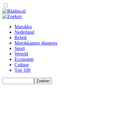
Marokko
Nederland
België
Marokkaanse diaspora
Sport
Wereld
Economie
Cultuur
Top 100