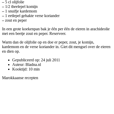
–
5 cl olijfolie
–
1/2 theelepel komijn
–
1 snuifje kardemom
–
1 eetlepel gehakte verse koriander
–
zout en peper
In een grote koekenpan bak je één per één de eieren in arachideolie
met een beetje zout en peper. Reserveer.
Warm dan de olijfolie op en doe er peper, zout, je komijn,
kardemom en de verse koriander in. Giet dit mengsel over de eieren
en dien op.
Gepubliceerd op:
24 juli 2011
Auteur:
Bladna.nl
Kooktijd:
10 min
Marokkaanse recepten