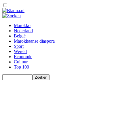
Marokko
Nederland
België
Marokkaanse diaspora
Sport
Wereld
Economie
Cultuur
Top 100