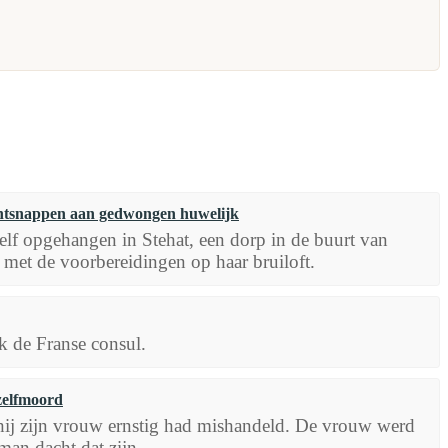
ontsnappen aan gedwongen huwelijk
zelf opgehangen in Stehat, een dorp in de buurt van
 met de voorbereidingen op haar bruiloft.
k de Franse consul.
zelfmoord
hij zijn vrouw ernstig had mishandeld. De vrouw werd
an dacht dat zijn...