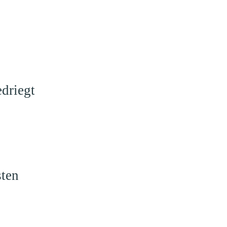
driegt
sten