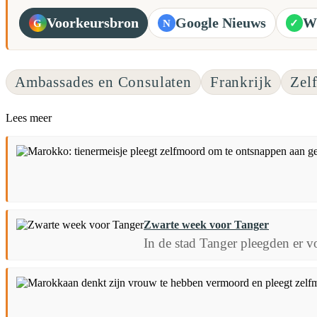
Voorkeursbron
Google Nieuws
W
G
N
✓
Ambassades en Consulaten
Frankrijk
Zel
Lees meer
Zwarte week voor Tanger
In de stad Tanger pleegden er 