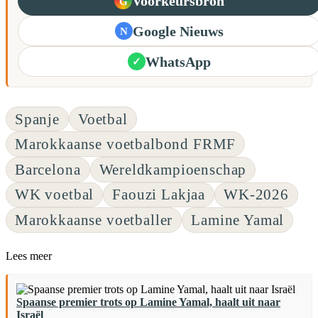
Voorkeursbron
G
Google Nieuws
N
WhatsApp
✓
Spanje
Voetbal
Marokkaanse voetbalbond FRMF
Barcelona
Wereldkampioenschap
WK voetbal
Faouzi Lakjaa
WK-2026
Marokkaanse voetballer
Lamine Yamal
Lees meer
Spaanse premier trots op Lamine Yamal, haalt uit naar
Israël