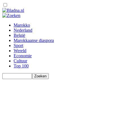
Marokko
Nederland
België
Marokkaanse diaspora
Sport
Wereld
Economie
Cultuur
Top 100