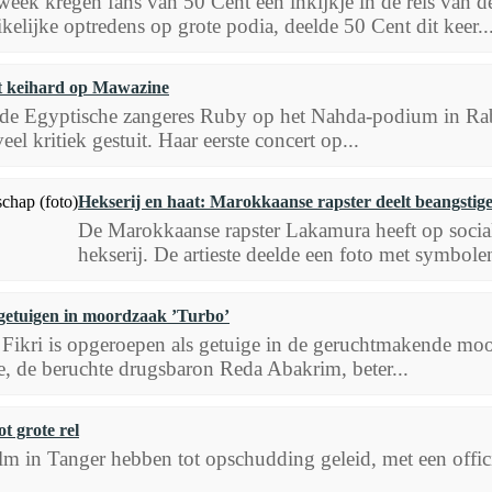
eek kregen fans van 50 Cent een inkijkje in de reis van de
kelijke optredens op grote podia, deelde 50 Cent dit keer..
t keihard op Mawazine
de Egyptische zangeres Ruby op het Nahda-podium in Raba
el kritiek gestuit. Haar eerste concert op...
Hekserij en haat: Marokkaanse rapster deelt beangstig
De Marokkaanse rapster Lakamura heeft op social
hekserij. De artieste deelde een foto met symbole
getuigen in moordzaak ’Turbo’
ikri is opgeroepen als getuige in de geruchtmakende moo
, de beruchte drugsbaron Reda Abakrim, beter...
t grote rel
 in Tanger hebben tot opschudding geleid, met een officiël