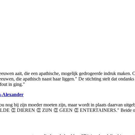
eeuwen aait, die een apathische, mogelijk gedrogeerde indruk maken. O
 leeuwen, die apathisch naast haar liggen." De stichting stelt dat onda
out in ging."
m-Alexander
ou nog bij zijn moeder moeten zijn, maar wordt in plaats daarvan uitgeb
: "WILDE 👏 DIEREN 👏 ZIJN 👏 GEEN 👏 ENTERTAINERS." Beide organis