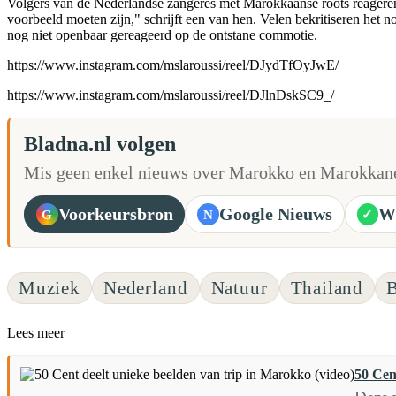
Volgers van de Nederlandse zangeres met Marokkaanse roots reageren
voorbeeld moeten zijn," schrijft een van hen. Velen bekritiseren het n
nog niet openbaar gereageerd op de ontstane commotie.
https://www.instagram.com/mslaroussi/reel/DJydTfOyJwE/
https://www.instagram.com/mslaroussi/reel/DJlnDskSC9_/
Bladna.nl volgen
Mis geen enkel nieuws over Marokko en Marokkane
Voorkeursbron
Google Nieuws
W
G
N
✓
Muziek
Nederland
Natuur
Thailand
Lees meer
50 Cen