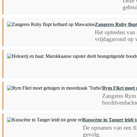
Deze w
gebrui
Zangeres Ruby flop
Het optreden van 
vrijdagavond op ve
Rym Fikri moet 
Zangeres Rym F
hoofdverdachte
Kusscène in Tanger leidt to
De opnames van een film
gevolg.