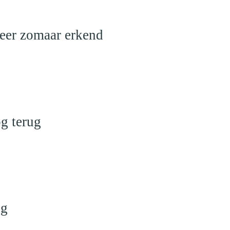
meer zomaar erkend
g terug
ng