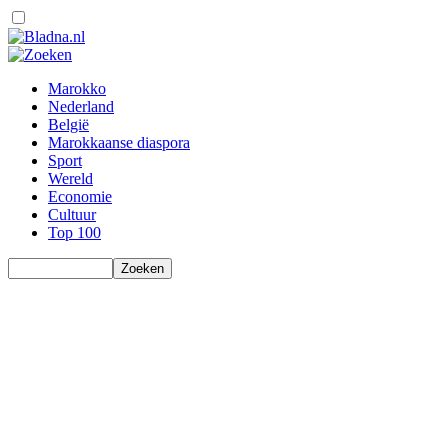
Marokko
Nederland
België
Marokkaanse diaspora
Sport
Wereld
Economie
Cultuur
Top 100