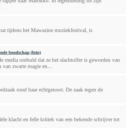
 rapper naar Marokko. In tegenstelling tot zijn
.
t tijdens het Mawazine muziekfestival, is
ende boodschap (foto)
e media onthuld dat ze het slachtoffer is geworden van
n van zwarte magie en...
rdzaak rond haar echtgenoot. De zaak tegen de
e klacht en felle kritiek van een bekende schrijver tot