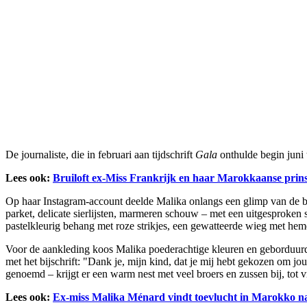
De journaliste, die in februari aan tijdschrift
Gala
onthulde begin juni 
Lees ook:
Bruiloft ex-Miss Frankrijk en haar Marokkaanse prin
Op haar Instagram-account deelde Malika onlangs een glimp van de
parket, delicate sierlijsten, marmeren schouw – met een uitgesprok
pastelkleurig behang met roze strikjes, een gewatteerde wieg met heme
Voor de aankleding koos Malika poederachtige kleuren en geborduurde
met het bijschrift: "Dank je, mijn kind, dat je mij hebt gekozen om j
genoemd – krijgt er een warm nest met veel broers en zussen bij, tot
Lees ook:
Ex-miss Malika Ménard vindt toevlucht in Marokko n