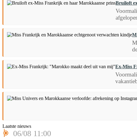
Bruiloft 
Voormali
afgelope
Mi
M
de
Ex-Miss F
Voormali
vakantieb
Laatste nieuws
06/08 11:00