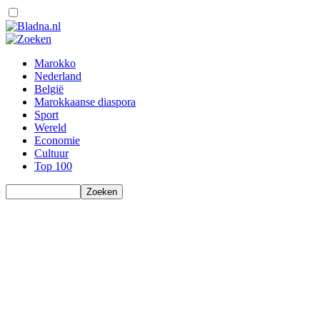
Marokko
Nederland
België
Marokkaanse diaspora
Sport
Wereld
Economie
Cultuur
Top 100