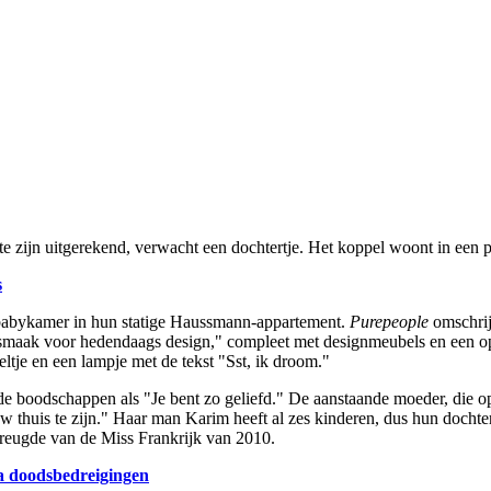
te zijn uitgerekend, verwacht een dochtertje. Het koppel woont in een 
s
 babykamer in hun statige Haussmann-appartement.
Purepeople
omschrij
en smaak voor hedendaags design," compleet met designmeubels en een 
ltje en een lampje met de tekst "Sst, ik droom."
 boodschappen als "Je bent zo geliefd." De aanstaande moeder, die op 
ouw thuis te zijn." Haar man Karim heeft al zes kinderen, dus hun docht
 vreugde van de Miss Frankrijk van 2010.
a doodsbedreigingen