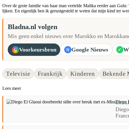
Over de grote familie van haar man vertelde Malika eerder aan
Gala
:
lijken. En eigenlijk ben ik gerustgesteld te weten dat mijn kind ter 
Bladna.nl volgen
Mis geen enkel nieuws over Marokko en Marokkane
Voorkeursbron
Google Nieuws
W
G
N
✓
Televisie
Frankrijk
Kinderen
Bekende 
Lees meer
Diego 
Diego 
France