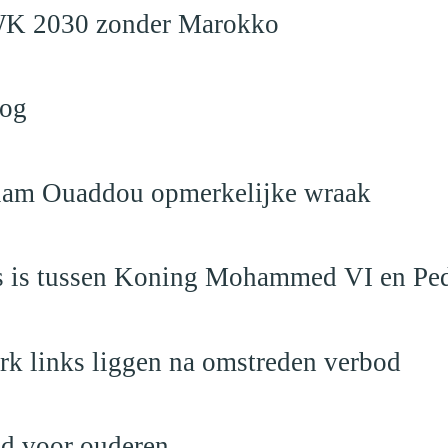
en WK 2030 zonder Marokko
log
eslam Ouaddou opmerkelijke wraak
aas is tussen Koning Mohammed VI en Pe
rk links liggen na omstreden verbod
nd voor ouderen