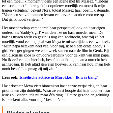
tot een moeilijk moment tijdens een scène met Ini Massez. "Tijdens
een scène met Ini kreeg ik het opnieuw moeilijk en moest ik mijn
tranen verbijten," bekent Nora, totdat Massez haar openlijk steunde.
"Voor een set vol mannen kwam een ervaren actrice voor me op.
Dat ga ik nooit vergeten."
Het moederschap veranderde haar perspectief, ook op haar eigen
ouders; als ’daddy’s girl’ waardeert ze nu haar moeder meer. De
balans tussen werk en gezin is nog een zoektocht, waarbij ze het
moeilijk vond een mijlpaal van Meya te missen tijdens een werkreis.
"Mijn papa betekent heel veel voor mij, ik ben een echte daddy’s
girl. Vroeger gingen we elke week samen naar de film in Genk. Bij
een discussie koos ik onvoorwaardelijk voor de kant van mijn papa.
Nu ik zelf een dochter heb, besef ik dat ik mijn mama onrecht heb
aangedaan. Ik heb altijd geweten hoeveel ik van haar hou, maar heb
nooit beseft hoe graag zij mij ziet."
Lees ook:
Israëlische actrice in Marokko: "Ik was bang"
Haar dochter Meya viert binnenkort haar eerste verjaardag en haar
prioriteiten zijn duidelijk. Waar ze eerst hoopte dat haar dochter haar
leuk zou vinden, telt nu maar één ding. "Dat ze gezond en gelukkig
is, betekent alles voor mij," besluit Nora.
Bladna.nl volgen