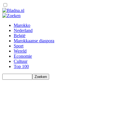
Marokko
Nederland
België
Marokkaanse diaspora
Sport
Wereld
Economie
Cultuur
Top 100