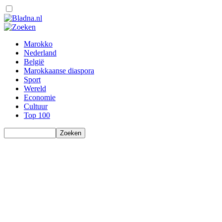
Marokko
Nederland
België
Marokkaanse diaspora
Sport
Wereld
Economie
Cultuur
Top 100