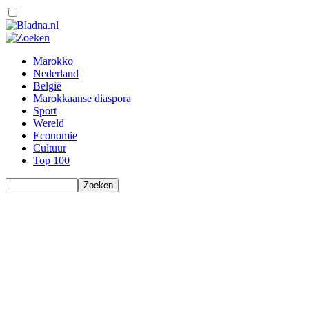
Marokko
Nederland
België
Marokkaanse diaspora
Sport
Wereld
Economie
Cultuur
Top 100