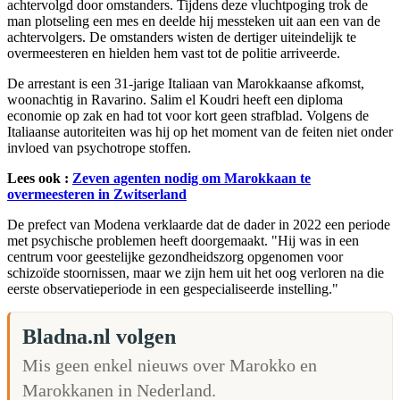
achtervolgd door omstanders. Tijdens deze vluchtpoging trok de
man plotseling een mes en deelde hij messteken uit aan een van de
achtervolgers. De omstanders wisten de dertiger uiteindelijk te
overmeesteren en hielden hem vast tot de politie arriveerde.
De arrestant is een 31-jarige Italiaan van Marokkaanse afkomst,
woonachtig in Ravarino. Salim el Koudri heeft een diploma
economie op zak en had tot voor kort geen strafblad. Volgens de
Italiaanse autoriteiten was hij op het moment van de feiten niet onder
invloed van psychotrope stoffen.
Lees ook :
Zeven agenten nodig om Marokkaan te
overmeesteren in Zwitserland
De prefect van Modena verklaarde dat de dader in 2022 een periode
met psychische problemen heeft doorgemaakt. "Hij was in een
centrum voor geestelijke gezondheidszorg opgenomen voor
schizoïde stoornissen, maar we zijn hem uit het oog verloren na die
eerste observatieperiode in een gespecialiseerde instelling."
Bladna.nl volgen
Mis geen enkel nieuws over Marokko en
Marokkanen in Nederland.