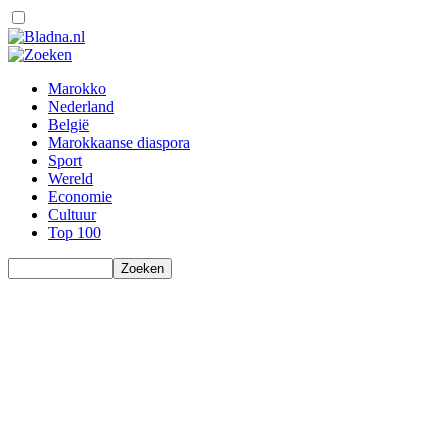
Marokko
Nederland
België
Marokkaanse diaspora
Sport
Wereld
Economie
Cultuur
Top 100