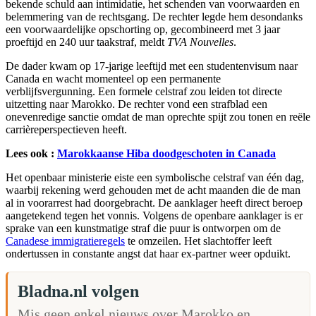
bekende schuld aan intimidatie, het schenden van voorwaarden en
belemmering van de rechtsgang. De rechter legde hem desondanks
een voorwaardelijke opschorting op, gecombineerd met 3 jaar
proeftijd en 240 uur taakstraf, meldt
TVA Nouvelles
.
De dader kwam op 17-jarige leeftijd met een studentenvisum naar
Canada en wacht momenteel op een permanente
verblijfsvergunning. Een formele celstraf zou leiden tot directe
uitzetting naar Marokko. De rechter vond een strafblad een
onevenredige sanctie omdat de man oprechte spijt zou tonen en reële
carrièreperspectieven heeft.
Lees ook :
Marokkaanse Hiba doodgeschoten in Canada
Het openbaar ministerie eiste een symbolische celstraf van één dag,
waarbij rekening werd gehouden met de acht maanden die de man
al in voorarrest had doorgebracht. De aanklager heeft direct beroep
aangetekend tegen het vonnis. Volgens de openbare aanklager is er
sprake van een kunstmatige straf die puur is ontworpen om de
Canadese immigratieregels
te omzeilen. Het slachtoffer leeft
ondertussen in constante angst dat haar ex-partner weer opduikt.
Bladna.nl volgen
Mis geen enkel nieuws over Marokko en