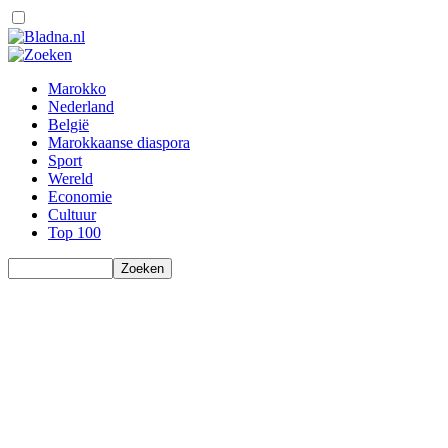
Marokko
Nederland
België
Marokkaanse diaspora
Sport
Wereld
Economie
Cultuur
Top 100