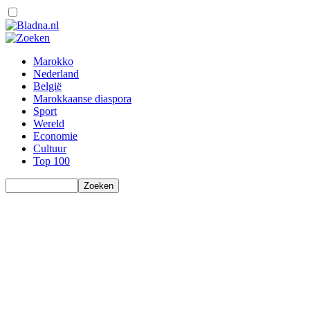
Marokko
Nederland
België
Marokkaanse diaspora
Sport
Wereld
Economie
Cultuur
Top 100