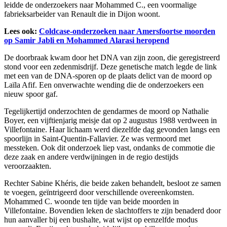
leidde de onderzoekers naar Mohammed C., een voormalige
fabrieksarbeider van Renault die in Dijon woont.
Lees ook:
Coldcase-onderzoeken naar Amersfoortse moorden
op Samir Jabli en Mohammed Alarasi heropend
De doorbraak kwam door het DNA van zijn zoon, die geregistreerd
stond voor een zedenmisdrijf. Deze genetische match legde de link
met een van de DNA-sporen op de plaats delict van de moord op
Laïla Afif. Een onverwachte wending die de onderzoekers een
nieuw spoor gaf.
Tegelijkertijd onderzochten de gendarmes de moord op Nathalie
Boyer, een vijftienjarig meisje dat op 2 augustus 1988 verdween in
Villefontaine. Haar lichaam werd diezelfde dag gevonden langs een
spoorlijn in Saint-Quentin-Fallavier. Ze was vermoord met
messteken. Ook dit onderzoek liep vast, ondanks de commotie die
deze zaak en andere verdwijningen in de regio destijds
veroorzaakten.
Rechter Sabine Khéris, die beide zaken behandelt, besloot ze samen
te voegen, geïntrigeerd door verschillende overeenkomsten.
Mohammed C. woonde ten tijde van beide moorden in
Villefontaine. Bovendien leken de slachtoffers te zijn benaderd door
hun aanvaller bij een bushalte, wat wijst op eenzelfde modus