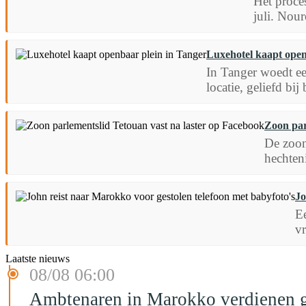
Het proce
juli. Nou
Luxehotel kaapt open
In Tanger woedt een
locatie, geliefd bi
Zoon par
De zoon
hechten
Jo
Ee
vr
Laatste nieuws
08/08 06:00
Ambtenaren in Marokko verdienen g