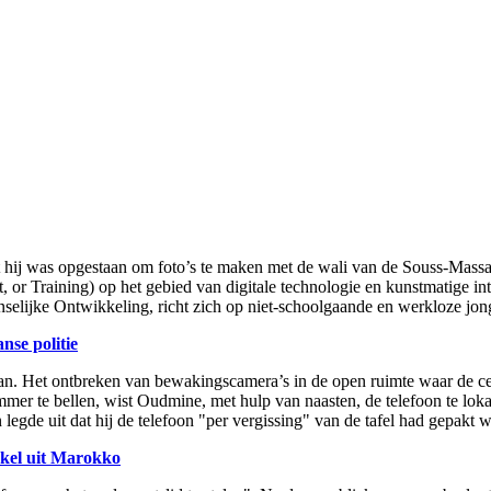
j was opgestaan om foto’s te maken met de wali van de Souss-Massa re
r Training) op het gebied van digitale technologie en kunstmatige inte
selijke Ontwikkeling, richt zich op niet-schoolgaande en werkloze jon
nse politie
 aan. Het ontbreken van bewakingscamera’s in de open ruimte waar de c
mer te bellen, wist Oudmine, met hulp van naasten, de telefoon te loka
legde uit dat hij de telefoon "per vergissing" van de tafel had gepakt w
kkel uit Marokko