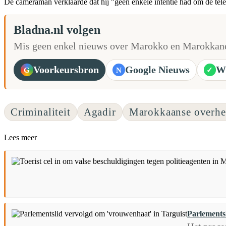
De cameraman verklaarde dat hij "geen enkele intentie had om de tele
Bladna.nl volgen
Mis geen enkel nieuws over Marokko en Marokkane
Voorkeursbron
Google Nieuws
W
G
N
✓
Criminaliteit
Agadir
Marokkaanse overhe
Lees meer
Parlements