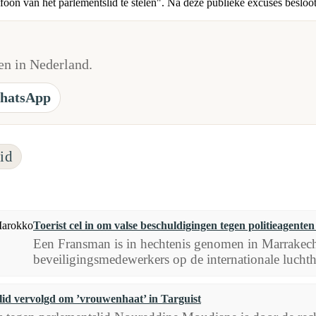
foon van het parlementslid te stelen". Na deze publieke excuses besloot
n in Nederland.
hatsApp
id
Toerist cel in om valse beschuldigingen tegen politieagent
Een Fransman is in hechtenis genomen in Marrakech 
beveiligingsmedewerkers op de internationale luch
lid vervolgd om ’vrouwenhaat’ in Targuist