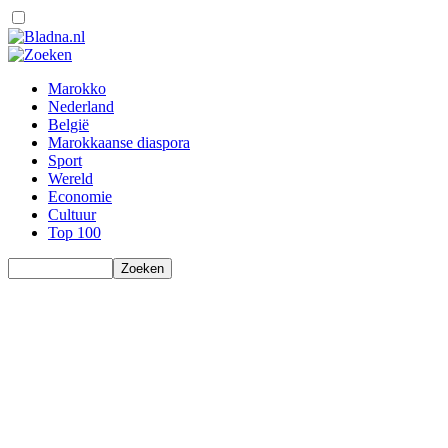
Marokko
Nederland
België
Marokkaanse diaspora
Sport
Wereld
Economie
Cultuur
Top 100