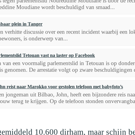
s tegen parlementslid Noureddine Moudiane is door de recht
reddine Moudiane wordt beschuldigd van smaad...
baar plein in Tanger
 verhitte discussie over een recent incident waarbij een l
j bewoners, is onderwerp van...
lementslid Tetouan vast na laster op Facebook
 van een voormalig parlementslid in Tetouan is op donder
is genomen. De arrestatie volgt op zware beschuldigingen d
hn reist naar Marokko voor gestolen telefoon met babyfoto’s
n jongeman uit Bilbao, John, heeft een bijzondere reis n
ouw terug te krijgen. Op de telefoon stonden onvervangbar
emiddeld 10.600 dirham, maar schijn be