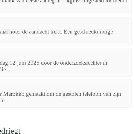
bank van eerste aanleg in Targuist uitgesteld tot medio
okaal hotel de aandacht trekt. Een geschiedkundige
dag 12 juni 2025 door de onderzoeksrechter in
ie...
aar Marokko gemaakt om de gestolen telefoon van zijn
e...
driegt