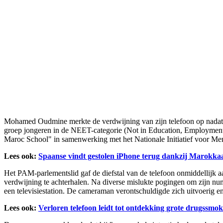
Mohamed Oudmine merkte de verdwijning van zijn telefoon op nadat hi
groep jongeren in de NEET-categorie (Not in Education, Employment, o
Maroc School" in samenwerking met het Nationale Initiatief voor Men
Lees ook:
Spaanse vindt gestolen iPhone terug dankzij Marokkaa
Het PAM-parlementslid gaf de diefstal van de telefoon onmiddellijk
verdwijning te achterhalen. Na diverse mislukte pogingen om zijn num
een televisiestation. De cameraman verontschuldigde zich uitvoerig en 
Lees ook:
Verloren telefoon leidt tot ontdekking grote drugssmo