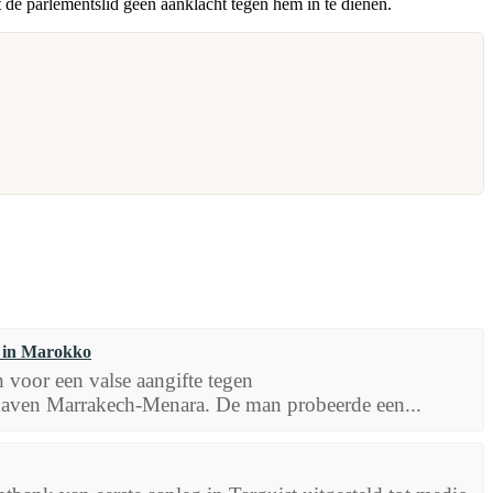
 de parlementslid geen aanklacht tegen hem in te dienen.
en in Marokko
voor een valse aangifte tegen
thaven Marrakech-Menara. De man probeerde een...