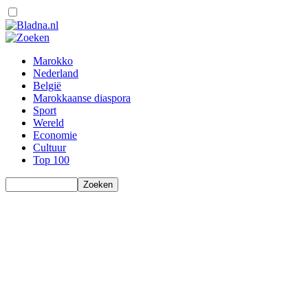
Marokko
Nederland
België
Marokkaanse diaspora
Sport
Wereld
Economie
Cultuur
Top 100