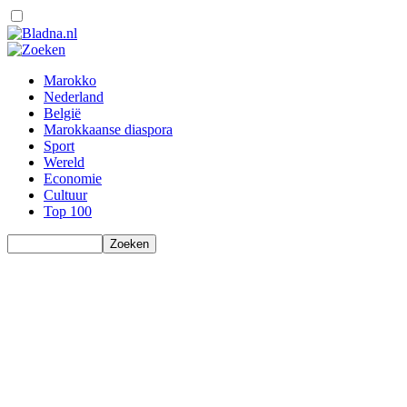
Marokko
Nederland
België
Marokkaanse diaspora
Sport
Wereld
Economie
Cultuur
Top 100