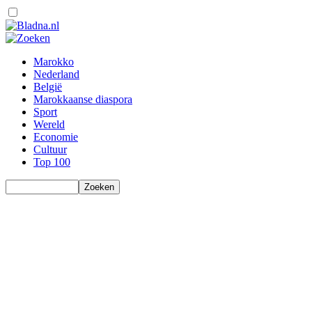
Marokko
Nederland
België
Marokkaanse diaspora
Sport
Wereld
Economie
Cultuur
Top 100