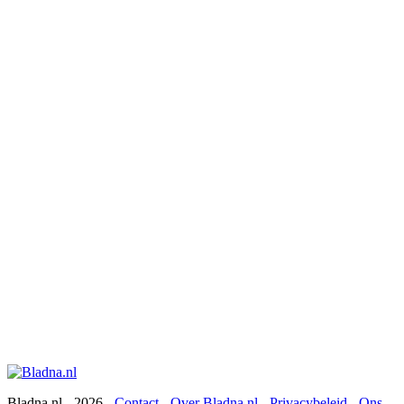
Bladna.nl - 2026 -
Contact
-
Over Bladna.nl
-
Privacybeleid
-
Ons