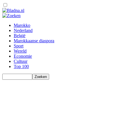
Marokko
Nederland
België
Marokkaanse diaspora
Sport
Wereld
Economie
Cultuur
Top 100