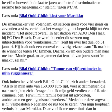
beseffen hoeveel ik de laatste jaren wat betreft discriminatie en
racisme heb meegemaakt," stelt hij tegen
NU.nl
.
Lees ook:
Bilal Ould-Chikh kiest voor Marokko
De smaakmaker van Volendam, dit seizoen goed voor vier goals en
zeventien assists, vertelt dat het wangedrag niet beperkt blijft tot één
incident. "Het gebeurt overal. In het stadion van ADO Den Haag,
bij FC Den Bosch. Daar werd ik eerder dit seizoen nog
uitgescholden voor ’kankermoslim’", zegt hij over het duel op 31
januari. Hij haalt ook een voorval van vorig seizoen aan: "Ik maakte
de winnende tegen FC Emmen. Daarna kwam een oudere man naar
me toe. ’Mooie goal, maar jammer dat iemand van jouw soort ’m
maakt’, zei hij."
Lees ook:
Bilal Ould-Chikh: "Tumor van vijf centimeter in
mijn ruggenmerg"
Ook buiten het veld voelt Bilal Ould-Chikh zich anders benaderd.
"Als ik in mijn auto van 150.000 euro rijd, voel ik dat mensen die
naar me kijken zich afvragen hoe ik mijn geld verdien en of ik niet
crimineel ben. Terwijl mijn familie bestaat uit advocaten,
ambtenaren en gevangenismedewerkers." Mede door deze argwaan
is hij vastbesloten Nederland de rug toe te keren. "Na mijn loopbaan
verhuis ik naar Marokko. Daar voel ik me meer thuis dan in