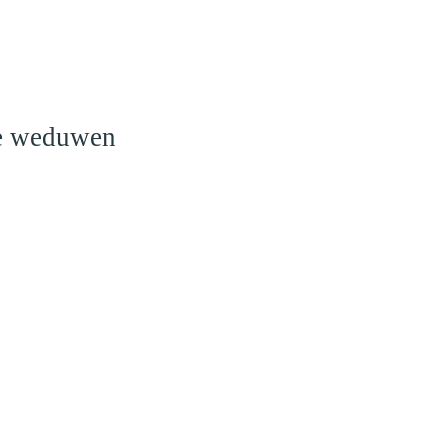
o
le weduwen