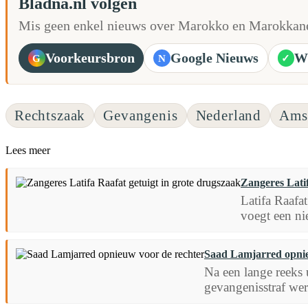
Bladna.nl volgen
Mis geen enkel nieuws over Marokko en Marokkane
Voorkeursbron
Google Nieuws
W
G
N
✓
Rechtszaak
Gevangenis
Nederland
Ams
Lees meer
Zangeres Latif
Latifa Raafa
voegt een ni
Saad Lamjarred opnie
Na een lange reeks 
gevangenisstraf we