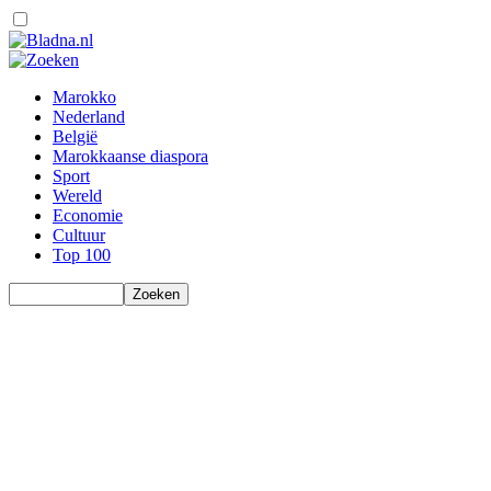
Marokko
Nederland
België
Marokkaanse diaspora
Sport
Wereld
Economie
Cultuur
Top 100