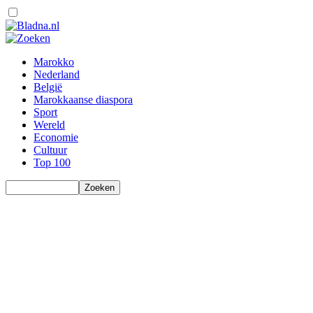
Marokko
Nederland
België
Marokkaanse diaspora
Sport
Wereld
Economie
Cultuur
Top 100