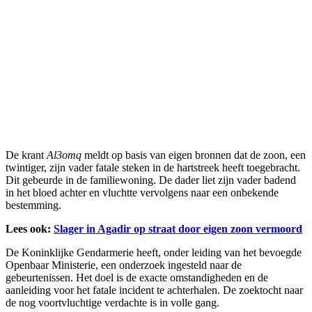
De krant
Al3omq
meldt op basis van eigen bronnen dat de zoon, een
twintiger, zijn vader fatale steken in de hartstreek heeft toegebracht.
Dit gebeurde in de familiewoning. De dader liet zijn vader badend
in het bloed achter en vluchtte vervolgens naar een onbekende
bestemming.
Lees ook:
Slager in Agadir op straat door eigen zoon vermoord
De Koninklijke Gendarmerie heeft, onder leiding van het bevoegde
Openbaar Ministerie, een onderzoek ingesteld naar de
gebeurtenissen. Het doel is de exacte omstandigheden en de
aanleiding voor het fatale incident te achterhalen. De zoektocht naar
de nog voortvluchtige verdachte is in volle gang.