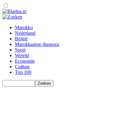
Marokko
Nederland
België
Marokkaanse diaspora
Sport
Wereld
Economie
Cultuur
Top 100