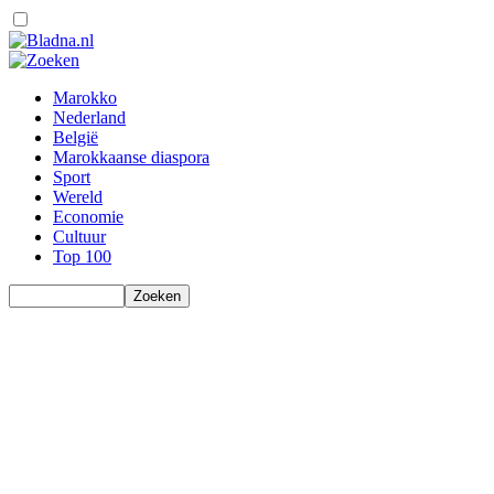
Marokko
Nederland
België
Marokkaanse diaspora
Sport
Wereld
Economie
Cultuur
Top 100