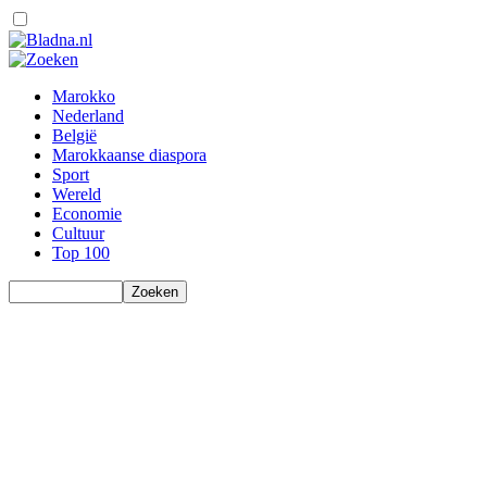
Marokko
Nederland
België
Marokkaanse diaspora
Sport
Wereld
Economie
Cultuur
Top 100