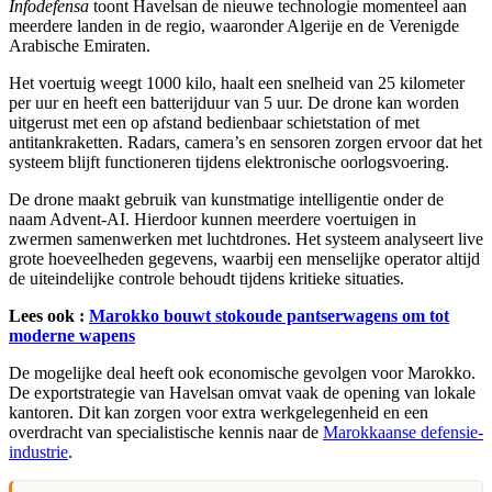
Infodefensa
toont Havelsan de nieuwe technologie momenteel aan
meerdere landen in de regio, waaronder Algerije en de Verenigde
Arabische Emiraten.
Het voertuig weegt 1000 kilo, haalt een snelheid van 25 kilometer
per uur en heeft een batterijduur van 5 uur. De drone kan worden
uitgerust met een op afstand bedienbaar schietstation of met
antitankraketten. Radars, camera’s en sensoren zorgen ervoor dat het
systeem blijft functioneren tijdens elektronische oorlogsvoering.
De drone maakt gebruik van kunstmatige intelligentie onder de
naam Advent-AI. Hierdoor kunnen meerdere voertuigen in
zwermen samenwerken met luchtdrones. Het systeem analyseert live
grote hoeveelheden gegevens, waarbij een menselijke operator altijd
de uiteindelijke controle behoudt tijdens kritieke situaties.
Lees ook :
Marokko bouwt stokoude pantserwagens om tot
moderne wapens
De mogelijke deal heeft ook economische gevolgen voor Marokko.
De exportstrategie van Havelsan omvat vaak de opening van lokale
kantoren. Dit kan zorgen voor extra werkgelegenheid en een
overdracht van specialistische kennis naar de
Marokkaanse defensie-
industrie
.