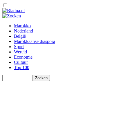
Marokko
Nederland
België
Marokkaanse diaspora
Sport
Wereld
Economie
Cultuur
Top 100