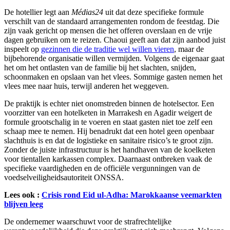
De hotellier legt aan
Médias24
uit dat deze specifieke formule
verschilt van de standaard arrangementen rondom de feestdag. Die
zijn vaak gericht op mensen die het offeren overslaan en de vrije
dagen gebruiken om te reizen. Chaoui geeft aan dat zijn aanbod juist
inspeelt op
gezinnen die de traditie wel willen vieren
, maar de
bijbehorende organisatie willen vermijden. Volgens de eigenaar gaat
het om het ontlasten van de familie bij het slachten, snijden,
schoonmaken en opslaan van het vlees. Sommige gasten nemen het
vlees mee naar huis, terwijl anderen het weggeven.
De praktijk is echter niet onomstreden binnen de hotelsector. Een
voorzitter van een hotelketen in Marrakesh en Agadir weigert de
formule grootschalig in te voeren en staat gasten niet toe zelf een
schaap mee te nemen. Hij benadrukt dat een hotel geen openbaar
slachthuis is en dat de logistieke en sanitaire risico’s te groot zijn.
Zonder de juiste infrastructuur is het handhaven van de koelketen
voor tientallen karkassen complex. Daarnaast ontbreken vaak de
specifieke vaardigheden en de officiële vergunningen van de
voedselveiligheidsautoriteit ONSSA.
Lees ook :
Crisis rond Eid ul-Adha: Marokkaanse veemarkten
blijven leeg
De ondernemer waarschuwt voor de strafrechtelijke