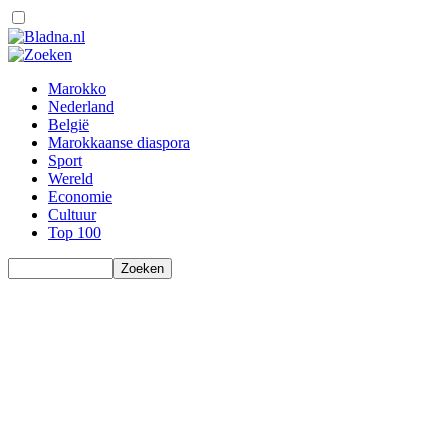
Marokko
Nederland
België
Marokkaanse diaspora
Sport
Wereld
Economie
Cultuur
Top 100