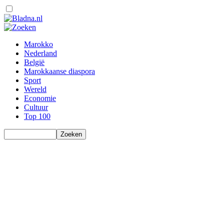
Marokko
Nederland
België
Marokkaanse diaspora
Sport
Wereld
Economie
Cultuur
Top 100