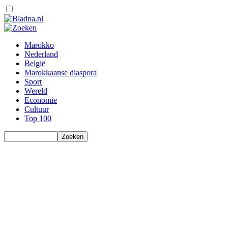
Marokko
Nederland
België
Marokkaanse diaspora
Sport
Wereld
Economie
Cultuur
Top 100