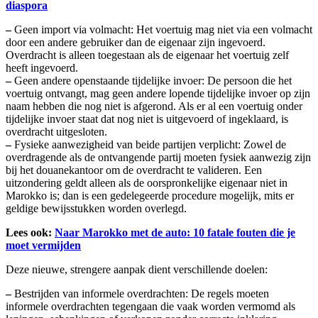
diaspora
–
Geen import via volmacht: Het voertuig mag niet via een volmacht
door een andere gebruiker dan de eigenaar zijn ingevoerd.
Overdracht is alleen toegestaan als de eigenaar het voertuig zelf
heeft ingevoerd.
–
Geen andere openstaande tijdelijke invoer: De persoon die het
voertuig ontvangt, mag geen andere lopende tijdelijke invoer op zijn
naam hebben die nog niet is afgerond. Als er al een voertuig onder
tijdelijke invoer staat dat nog niet is uitgevoerd of ingeklaard, is
overdracht uitgesloten.
–
Fysieke aanwezigheid van beide partijen verplicht: Zowel de
overdragende als de ontvangende partij moeten fysiek aanwezig zijn
bij het douanekantoor om de overdracht te valideren. Een
uitzondering geldt alleen als de oorspronkelijke eigenaar niet in
Marokko is; dan is een gedelegeerde procedure mogelijk, mits er
geldige bewijsstukken worden overlegd.
Lees ook:
Naar Marokko met de auto: 10 fatale fouten die je
moet vermijden
Deze nieuwe, strengere aanpak dient verschillende doelen:
–
Bestrijden van informele overdrachten: De regels moeten
informele overdrachten tegengaan die vaak worden vermomd als