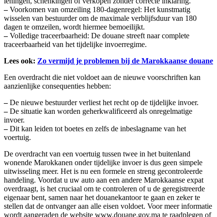
leningen, schenkingen of verkopen zonder correcte inklaring.
–
Voorkomen van omzeiling 180-dagenregel: Het kunstmatig
wisselen van bestuurder om de maximale verblijfsduur van 180
dagen te omzeilen, wordt hiermee bemoeilijkt.
–
Volledige traceerbaarheid: De douane streeft naar complete
traceerbaarheid van het tijdelijke invoerregime.
Lees ook:
Zo vermijd je problemen bij de Marokkaanse douane
Een overdracht die niet voldoet aan de nieuwe voorschriften kan
aanzienlijke consequenties hebben:
–
De nieuwe bestuurder verliest het recht op de tijdelijke invoer.
–
De situatie kan worden geherkwalificeerd als onregelmatige
invoer.
–
Dit kan leiden tot boetes en zelfs de inbeslagname van het
voertuig.
De overdracht van een voertuig tussen twee in het buitenland
wonende Marokkanen onder tijdelijke invoer is dus geen simpele
uitwisseling meer. Het is nu een formele en streng gecontroleerde
handeling. Voordat u uw auto aan een andere Marokkaanse expat
overdraagt, is het cruciaal om te controleren of u de geregistreerde
eigenaar bent, samen naar het douanekantoor te gaan en zeker te
stellen dat de ontvanger aan alle eisen voldoet. Voor meer informatie
wordt aangeraden de website www.douane.gov.ma te raadplegen of