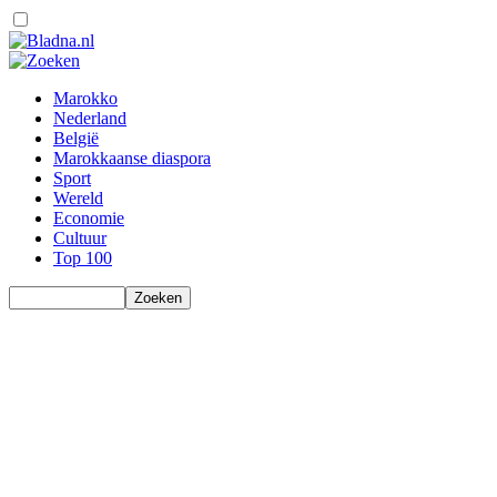
Marokko
Nederland
België
Marokkaanse diaspora
Sport
Wereld
Economie
Cultuur
Top 100